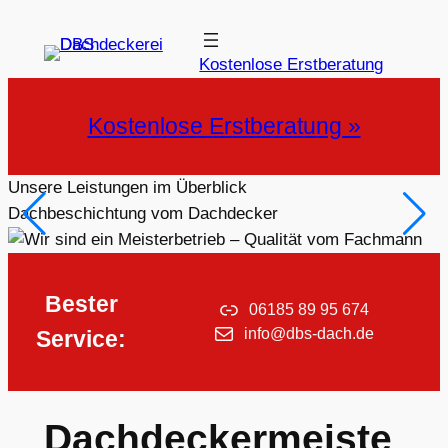
Zum
Inhalt
Kostenlose Erstberatung
springen
Kostenlose Erstberatung »
Unsere Leistungen im Überblick
Dachbeschichtung vom Dachdecker
Bester
06185 89 95 674
info@dbs-dach.de
Service:
Dachdeckermeiste