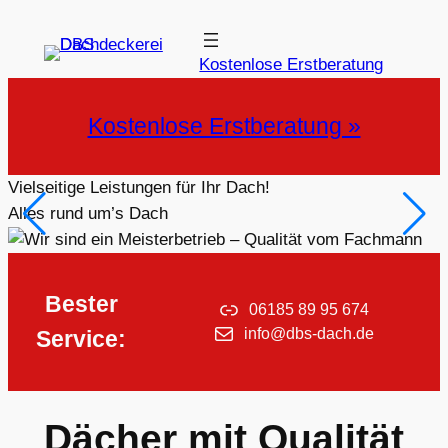
Zum
Inhalt
Kostenlose Erstberatung
springen
Kostenlose Erstberatung »
Vielseitige Leistungen für Ihr Dach!
Alles rund um’s Dach
Bester
06185 89 95 674
info@dbs-dach.de
Service:
Dächer mit Qualität