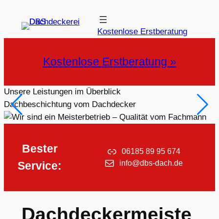
Zum
Inhalt
Kostenlose Erstberatung
springen
Kostenlose Erstberatung »
Unsere Leistungen im Überblick
Dachbeschichtung vom Dachdecker
Bester
06185 89 95 674
info@dbs-dach.de
Service:
Dachdeckermeiste