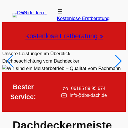
Zum
Inhalt
Kostenlose Erstberatung
springen
Kostenlose Erstberatung »
Unsere Leistungen im Überblick
Dachbeschichtung vom Dachdecker
Bester
06185 89 95 674
info@dbs-dach.de
Service:
Dachdeckermeiste